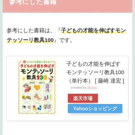
参考にした書籍
参考にした書籍は、『
子どもの才能を伸ばすモン
テッソーリ教具100
』です。
子どもの才能を伸ばす
モンテッソーリ教具100
（単行本） [ 藤崎 達宏 ]
created by
Rinker
楽天市場
Yahooショッピング